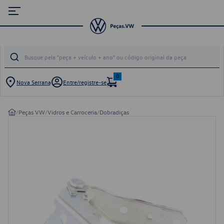
0
Nova Serrana
Entre/registre-se
/
Peças VW
/
Vidros e Carroceria
/
Dobradiças