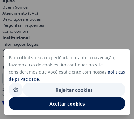
Ajuda
Quem Somos
Atendimento (SAC)
Devoluções e trocas
Perguntas Frequentes
Como comprar
Institucional
Informações Legais
Política de Privacidade
Política de Cookies
Para otimizar sua experiência durante a navegação,
fazemos uso de cookies. Ao continuar no site,
Formas de Pagamento
consideramos que você está ciente com nossas
políticas
de privacidade
.
Segurança
Rejeitar cookies
Aceitar cookies
© 2026 - Volkswagen do Brasil - Todos os direitos reservados