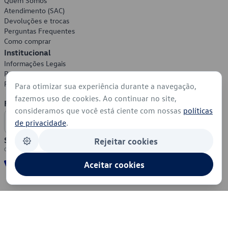
Quem Somos
Atendimento (SAC)
Devoluções e trocas
Perguntas Frequentes
Como comprar
Institucional
Informações Legais
Política de Privacidade
Política de Cookies
Para otimizar sua experiência durante a navegação,
fazemos uso de cookies. Ao continuar no site,
Formas de Pagamento
consideramos que você está ciente com nossas
políticas
de privacidade
.
Segurança
Rejeitar cookies
Aceitar cookies
© 2026 - Volkswagen do Brasil - Todos os direitos reservados