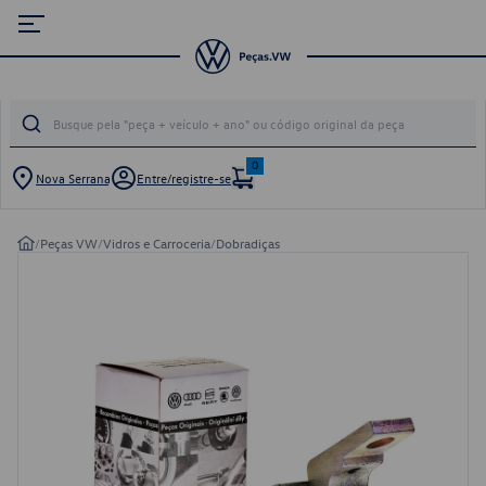
0
Nova Serrana
Entre/registre-se
/
Peças VW
/
Vidros e Carroceria
/
Dobradiças