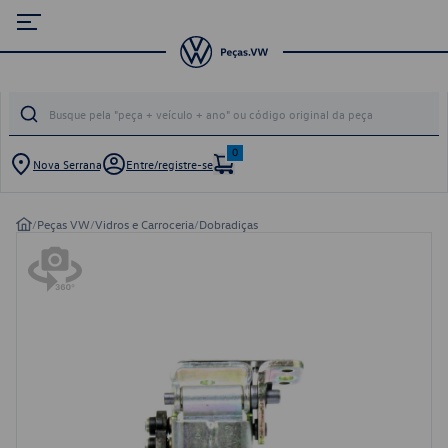
0
Nova Serrana
Entre/registre-se
/
Peças VW
/
Vidros e Carroceria
/
Dobradiças