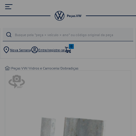
0
Nova Serrana
Entre/registre-se
/
Peças VW
/
Vidros e Carroceria
/
Dobradiças