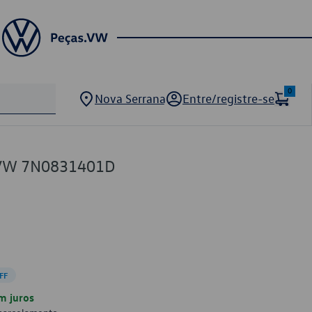
0
Nova Serrana
Entre/registre-se
a VW 7N0831401D
FF
m juros