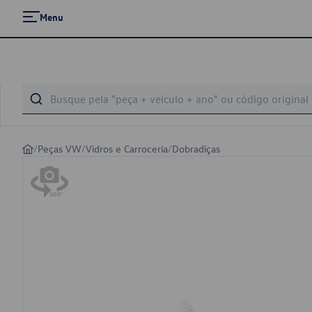
Menu
/
Peças VW
/
Vidros e Carroceria
/
Dobradiças