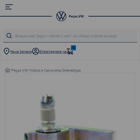
0
Nova Serrana
Entre/registre-se
/
Peças VW
/
Vidros e Carroceria
/
Dobradiças