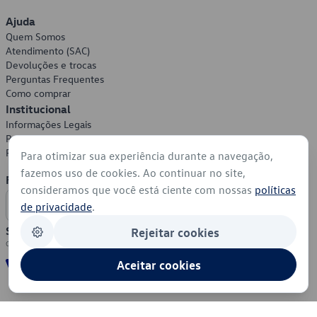
Ajuda
Quem Somos
Atendimento (SAC)
Devoluções e trocas
Perguntas Frequentes
Como comprar
Institucional
Informações Legais
Política de Privacidade
Política de Cookies
Para otimizar sua experiência durante a navegação,
fazemos uso de cookies. Ao continuar no site,
Formas de Pagamento
consideramos que você está ciente com nossas
políticas
de privacidade
.
Segurança
Rejeitar cookies
Aceitar cookies