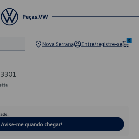
0
Nova Serrana
Entre/registre-se
23301
etta
tado.
Avise-me quando chegar!