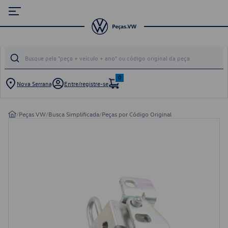
0
Nova Serrana
Entre/registre-se
/
Peças VW
/
Busca Simplificada
/
Peças por Código Original