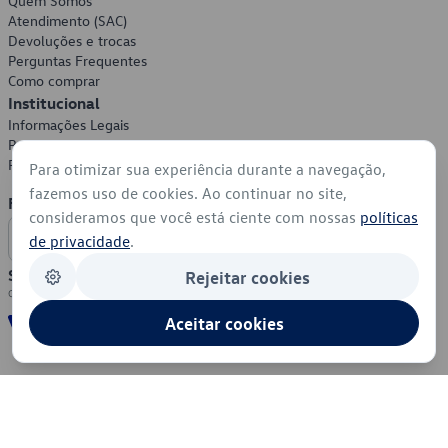
Quem Somos
Atendimento (SAC)
Devoluções e trocas
Perguntas Frequentes
Como comprar
Institucional
Informações Legais
Política de Privacidade
Política de Cookies
Para otimizar sua experiência durante a navegação,
fazemos uso de cookies. Ao continuar no site,
Formas de Pagamento
consideramos que você está ciente com nossas
políticas
de privacidade
.
Segurança
Rejeitar cookies
Aceitar cookies
© 2026 - Volkswagen do Brasil - Todos os direitos reservados