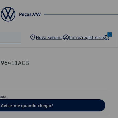
0
Nova Serrana
Entre/registre-se
296411ACB
tado.
Avise-me quando chegar!