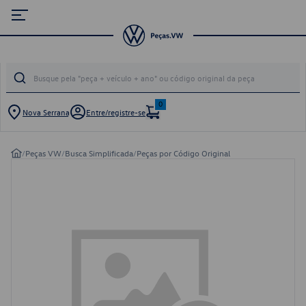
0
Nova Serrana
Entre/registre-se
/
Peças VW
/
Busca Simplificada
/
Peças por Código Original