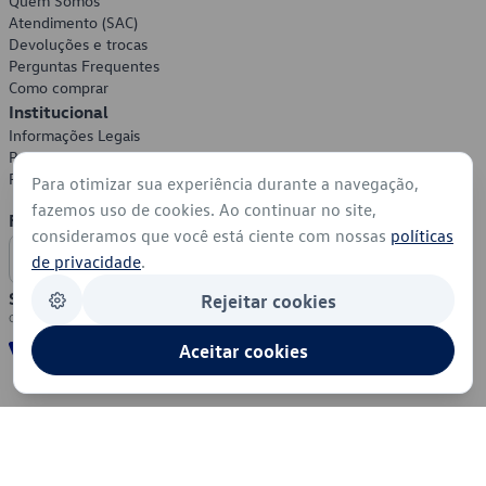
Quem Somos
Atendimento (SAC)
Devoluções e trocas
Perguntas Frequentes
Como comprar
Institucional
Informações Legais
Política de Privacidade
Política de Cookies
Para otimizar sua experiência durante a navegação,
fazemos uso de cookies. Ao continuar no site,
Formas de Pagamento
consideramos que você está ciente com nossas
políticas
de privacidade
.
Segurança
Rejeitar cookies
Aceitar cookies
© 2026 - Volkswagen do Brasil - Todos os direitos reservados