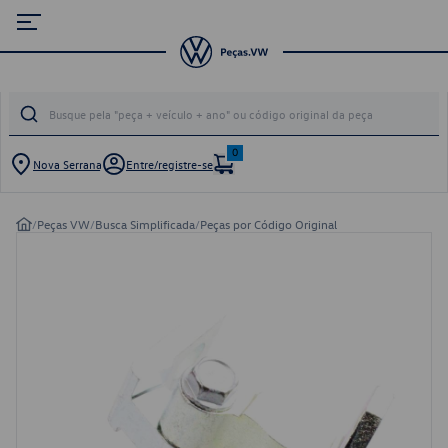
0
Nova Serrana
Entre/registre-se
/
Peças VW
/
Busca Simplificada
/
Peças por Código Original