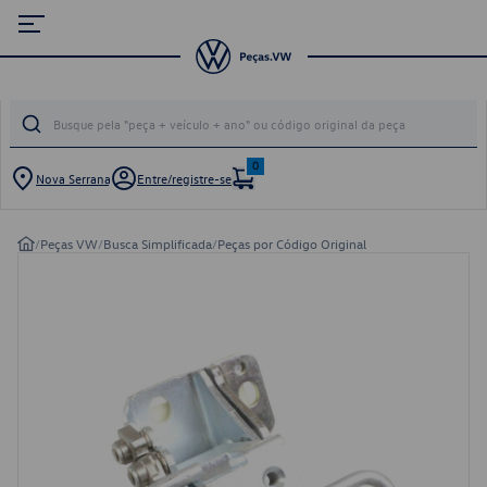
0
Nova Serrana
Entre/registre-se
/
Peças VW
/
Busca Simplificada
/
Peças por Código Original