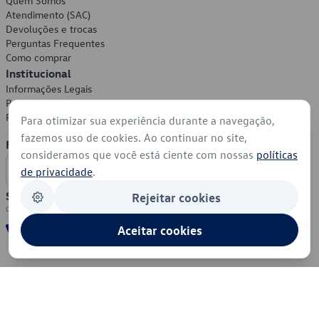
Quem Somos
Atendimento (SAC)
Devoluções e trocas
Perguntas Frequentes
Como comprar
Institucional
Informações Legais
Política de Privacidade
Política de Cookies
Para otimizar sua experiência durante a navegação,
fazemos uso de cookies. Ao continuar no site,
Formas de Pagamento
consideramos que você está ciente com nossas
políticas
de privacidade
.
Segurança
Rejeitar cookies
Aceitar cookies
© 2026 - Volkswagen do Brasil - Todos os direitos reservados