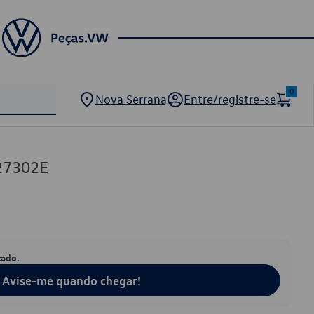
0
Nova Serrana
Entre/registre-se
27302E
tado.
Avise-me quando chegar!