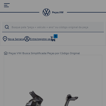
0
Nova Serrana
Entre/registre-se
/
Peças VW
/
Busca Simplificada
/
Peças por Código Original