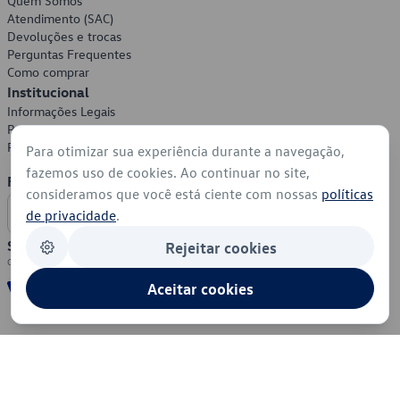
Quem Somos
Atendimento (SAC)
Devoluções e trocas
Perguntas Frequentes
Como comprar
Institucional
Informações Legais
Política de Privacidade
Política de Cookies
Para otimizar sua experiência durante a navegação,
fazemos uso de cookies. Ao continuar no site,
Formas de Pagamento
consideramos que você está ciente com nossas
políticas
de privacidade
.
Segurança
Rejeitar cookies
Aceitar cookies
© 2026 - Volkswagen do Brasil - Todos os direitos reservados