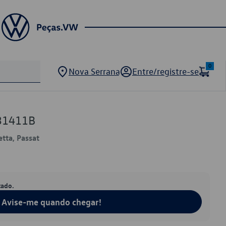
0
Nova Serrana
Entre/registre-se
31411B
etta, Passat
tado.
Avise-me quando chegar!