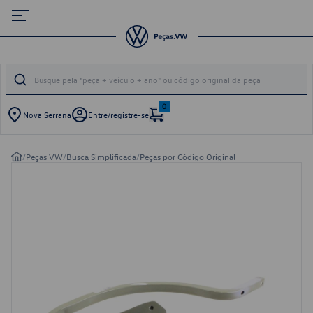
0
Nova Serrana
Entre/registre-se
/
Peças VW
/
Busca Simplificada
/
Peças por Código Original