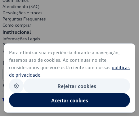
Quem Somos
Atendimento (SAC)
Devoluções e trocas
Perguntas Frequentes
Como comprar
Institucional
Informações Legais
Política de Privacidade
Política de Cookies
Para otimizar sua experiência durante a navegação,
fazemos uso de cookies. Ao continuar no site,
Formas de Pagamento
consideramos que você está ciente com nossas
políticas
de privacidade
.
Segurança
Rejeitar cookies
Aceitar cookies
© 2026 - Volkswagen do Brasil - Todos os direitos reservados