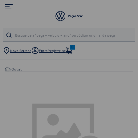
0
Nova Serrana
Entre/registre-se
/
Outlet