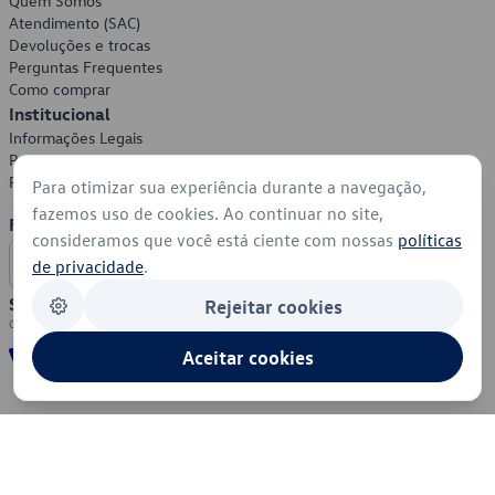
Quem Somos
Atendimento (SAC)
Devoluções e trocas
Perguntas Frequentes
Como comprar
Institucional
Informações Legais
Política de Privacidade
Política de Cookies
Para otimizar sua experiência durante a navegação,
fazemos uso de cookies. Ao continuar no site,
Formas de Pagamento
consideramos que você está ciente com nossas
políticas
de privacidade
.
Segurança
Rejeitar cookies
Aceitar cookies
© 2026 - Volkswagen do Brasil - Todos os direitos reservados