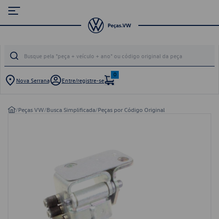
0
Nova Serrana
Entre/registre-se
/
Peças VW
/
Busca Simplificada
/
Peças por Código Original