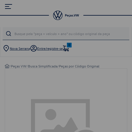
0
Nova Serrana
Entre/registre-se
/
Peças VW
/
Busca Simplificada
/
Peças por Código Original