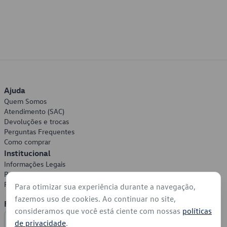
Ajuda
Quem Somos
Atendimento (SAC)
Devoluções e trocas
Perguntas Frequentes
Como comprar
Institucional
Informações Legais
Política de Privacidade
Política de Cookies
Para otimizar sua experiência durante a navegação,
fazemos uso de cookies. Ao continuar no site,
Formas de Pagamento
consideramos que você está ciente com nossas
políticas
de privacidade
.