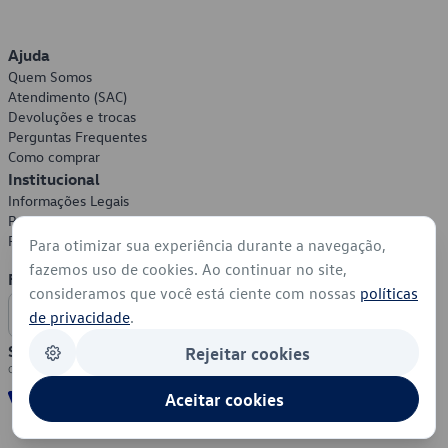
Ajuda
Quem Somos
Atendimento (SAC)
Devoluções e trocas
Perguntas Frequentes
Como comprar
Institucional
Informações Legais
Política de Privacidade
Política de Cookies
Para otimizar sua experiência durante a navegação,
fazemos uso de cookies. Ao continuar no site,
Formas de Pagamento
consideramos que você está ciente com nossas
políticas
de privacidade
.
Segurança
Rejeitar cookies
Aceitar cookies