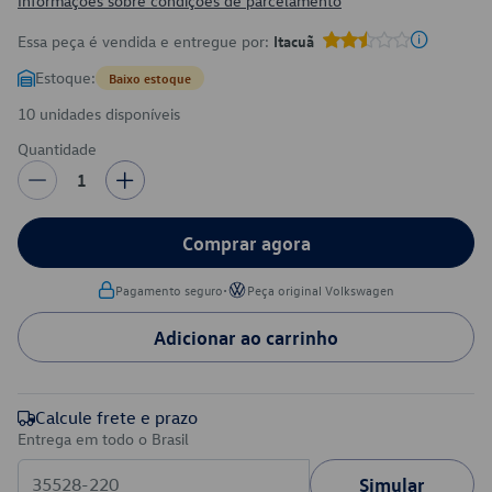
Informações sobre condições de parcelamento
Essa peça é vendida e entregue por:
Itacuã
Estoque:
Baixo estoque
10 unidades disponíveis
Quantidade
1
Comprar agora
•
Pagamento seguro
Peça original Volkswagen
Adicionar ao carrinho
Calcule frete e prazo
Entrega em todo o Brasil
Simular