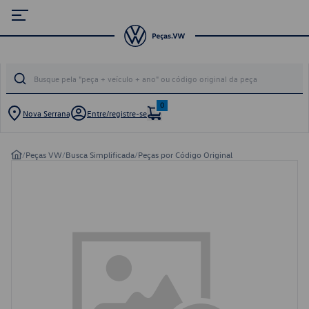
0
Nova Serrana
Entre/registre-se
/
Peças VW
/
Busca Simplificada
/
Peças por Código Original