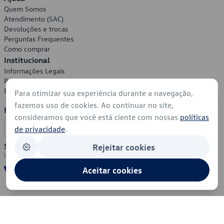
Quem Somos
Atendimento (SAC)
Devoluções e trocas
Perguntas Frequentes
Como comprar
Institucional
Informações Legais
Política de Privacidade
Política de Cookies
Para otimizar sua experiência durante a navegação,
fazemos uso de cookies. Ao continuar no site,
Formas de Pagamento
consideramos que você está ciente com nossas
políticas
de privacidade
.
Segurança
Rejeitar cookies
Aceitar cookies
© 2026 - Volkswagen do Brasil - Todos os direitos reservados