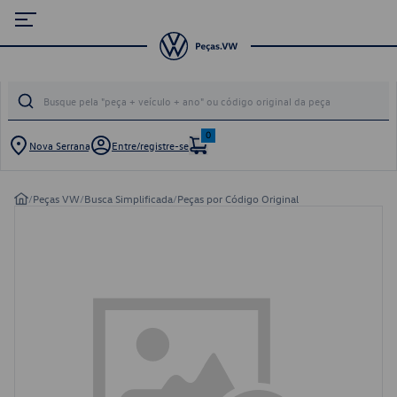
0
Nova Serrana
Entre/registre-se
/
Peças VW
/
Busca Simplificada
/
Peças por Código Original