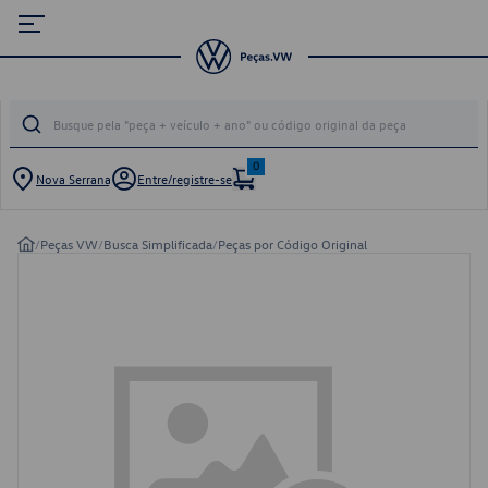
0
Nova Serrana
Entre/registre-se
/
Peças VW
/
Busca Simplificada
/
Peças por Código Original