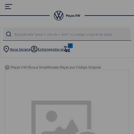
0
Nova Serrana
Entre/registre-se
/
Peças VW
/
Busca Simplificada
/
Peças por Código Original