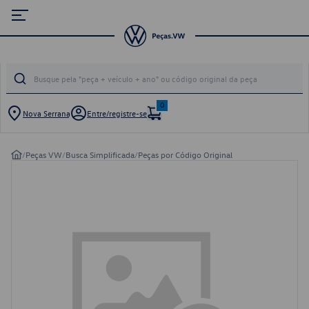
0
Nova Serrana
Entre/registre-se
/
Peças VW
/
Busca Simplificada
/
Peças por Código Original