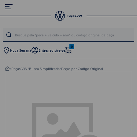
0
Nova Serrana
Entre/registre-se
/
Peças VW
/
Busca Simplificada
/
Peças por Código Original