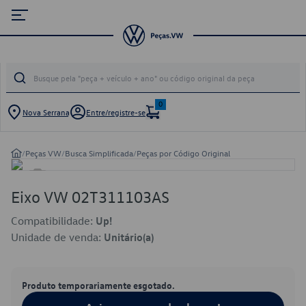
0
Nova Serrana
Entre/registre-se
/
Peças VW
/
Busca Simplificada
/
Peças por Código Original
Eixo VW 02T311103AS
Compatibilidade:
Up!
Unidade de venda:
Unitário(a)
Produto temporariamente esgotado.