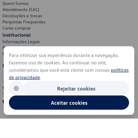
Quem Somos
Atendimento (SAC)
Devoluções e trocas
Perguntas Frequentes
Como comprar
Institucional
Informações Legais
Política de Privacidade
Política de Cookies
Para otimizar sua experiência durante a navegação,
fazemos uso de cookies. Ao continuar no site,
Formas de Pagamento
consideramos que você está ciente com nossas
políticas
de privacidade
.
Segurança
Rejeitar cookies
Aceitar cookies
© 2026 - Volkswagen do Brasil - Todos os direitos reservados