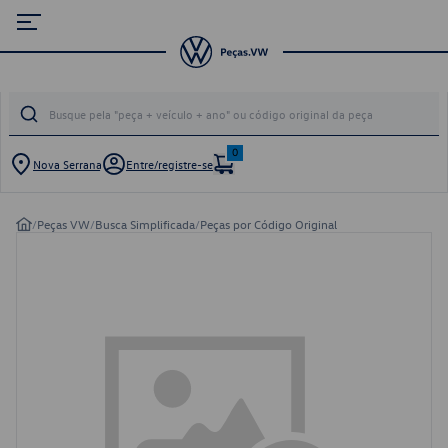
0
Nova Serrana
Entre/registre-se
/
Peças VW
/
Busca Simplificada
/
Peças por Código Original