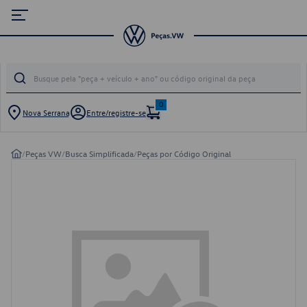
0
Nova Serrana
Entre/registre-se
/
Peças VW
/
Busca Simplificada
/
Peças por Código Original