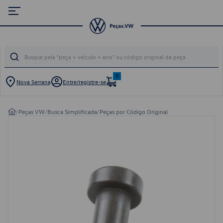
0
Nova Serrana
Entre/registre-se
/
Peças VW
/
Busca Simplificada
/
Peças por Código Original