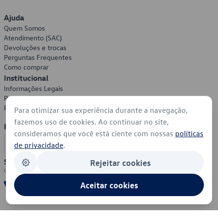
Ajuda
Quem Somos
Atendimento (SAC)
Devoluções e trocas
Perguntas Frequentes
Como comprar
Institucional
Informações Legais
Política de Privacidade
Política de Cookies
Para otimizar sua experiência durante a navegação,
fazemos uso de cookies. Ao continuar no site,
Formas de Pagamento
consideramos que você está ciente com nossas
políticas
de privacidade
.
Segurança
Rejeitar cookies
Aceitar cookies