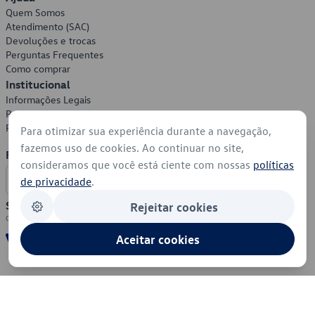
Quem Somos
Atendimento (SAC)
Devoluções e trocas
Perguntas Frequentes
Como comprar
Institucional
Informações Legais
Política de Privacidade
Política de Cookies
Para otimizar sua experiência durante a navegação,
fazemos uso de cookies. Ao continuar no site,
Formas de Pagamento
consideramos que você está ciente com nossas
políticas
de privacidade
.
Segurança
Rejeitar cookies
Aceitar cookies
© 2026 - Volkswagen do Brasil - Todos os direitos reservados