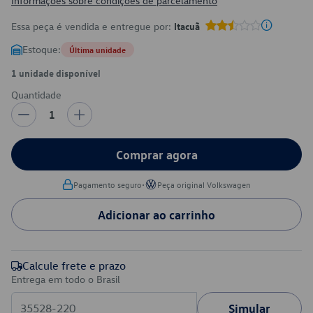
Informações sobre condições de parcelamento
Essa peça é vendida e entregue por:
Itacuã
Estoque:
Última unidade
1 unidade disponível
Quantidade
1
Comprar agora
•
Pagamento seguro
Peça original Volkswagen
Adicionar ao carrinho
Calcule frete e prazo
Entrega em todo o Brasil
Simular