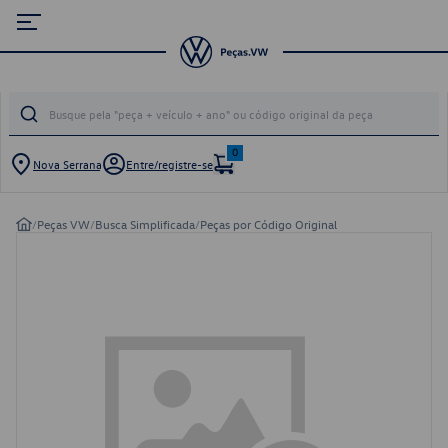
0
Nova Serrana
Entre/registre-se
/
Peças VW
/
Busca Simplificada
/
Peças por Código Original