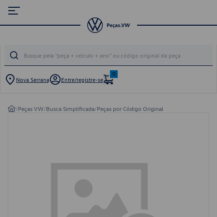
0
Nova Serrana
Entre/registre-se
/
Peças VW
/
Busca Simplificada
/
Peças por Código Original