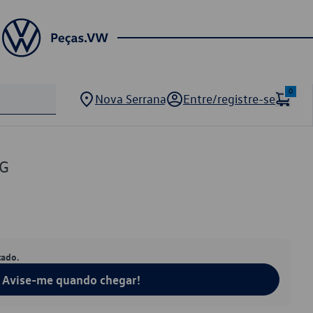
0
Nova Serrana
Entre/registre-se
8G
tado.
Avise-me quando chegar!