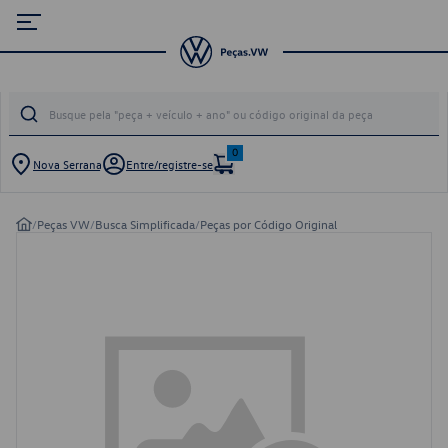
0
Nova Serrana
Entre/registre-se
/
Peças VW
/
Busca Simplificada
/
Peças por Código Original