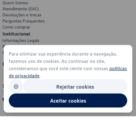
Quem Somos
Atendimento (SAC)
Devoluções e trocas
Perguntas Frequentes
Como comprar
Institucional
Informações Legais
Política de Privacidade
Política de Cookies
Para otimizar sua experiência durante a navegação,
fazemos uso de cookies. Ao continuar no site,
Formas de Pagamento
consideramos que você está ciente com nossas
políticas
de privacidade
.
Segurança
Rejeitar cookies
Aceitar cookies
© 2026 - Volkswagen do Brasil - Todos os direitos reservados