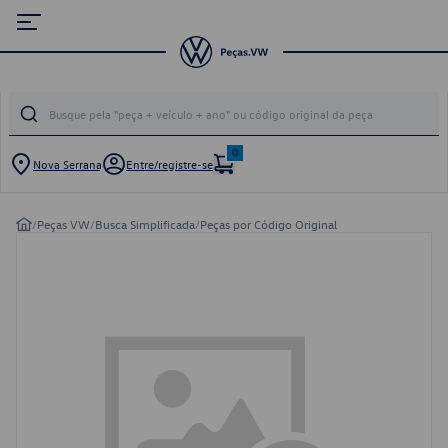
0
Nova Serrana
Entre/registre-se
/
Peças VW
/
Busca Simplificada
/
Peças por Código Original