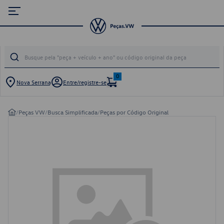
0
Nova Serrana
Entre/registre-se
/
Peças VW
/
Busca Simplificada
/
Peças por Código Original