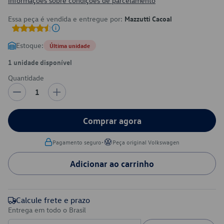
Informações sobre condições de parcelamento
Essa peça é vendida e entregue por:
Mazzutti Cacoal
Estoque:
Última unidade
1 unidade disponível
Quantidade
1
Comprar agora
•
Pagamento seguro
Peça original Volkswagen
Adicionar ao carrinho
Calcule frete e prazo
Entrega em todo o Brasil