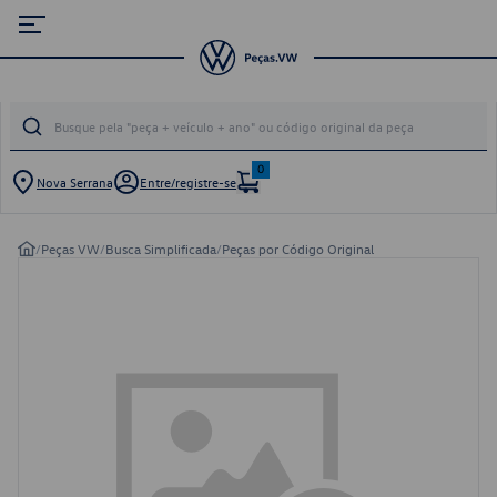
0
Nova Serrana
Entre/registre-se
/
Peças VW
/
Busca Simplificada
/
Peças por Código Original