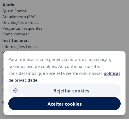
Ajuda
Quem Somos
Atendimento (SAC)
Devoluções e trocas
Perguntas Frequentes
Como comprar
Institucional
Informações Legais
Política de Privacidade
Política de Cookies
Para otimizar sua experiência durante a navegação,
fazemos uso de cookies. Ao continuar no site,
Formas de Pagamento
consideramos que você está ciente com nossas
políticas
de privacidade
.
Segurança
Rejeitar cookies
Aceitar cookies