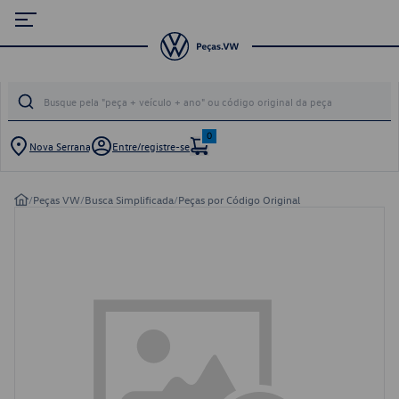
0
Nova Serrana
Entre/registre-se
/
Peças VW
/
Busca Simplificada
/
Peças por Código Original