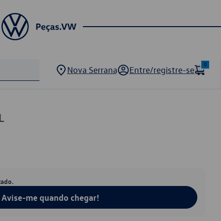
0
Nova Serrana
Entre/registre-se
L
tado.
Avise-me quando chegar!