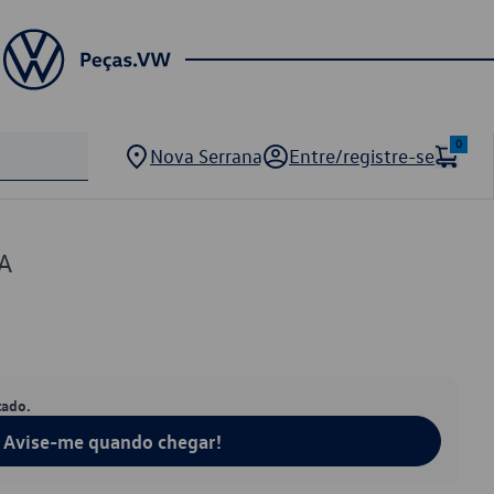
0
Nova Serrana
Entre/registre-se
A
tado.
Avise-me quando chegar!