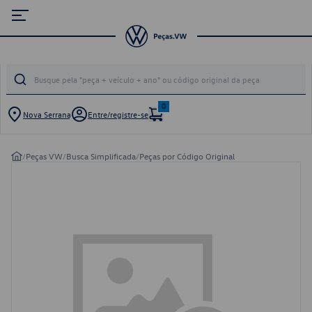
0
Nova Serrana
Entre/registre-se
/
Peças VW
/
Busca Simplificada
/
Peças por Código Original