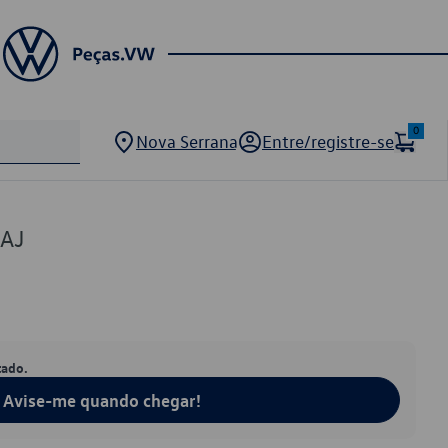
0
Nova Serrana
Entre/registre-se
2AJ
tado.
Avise-me quando chegar!