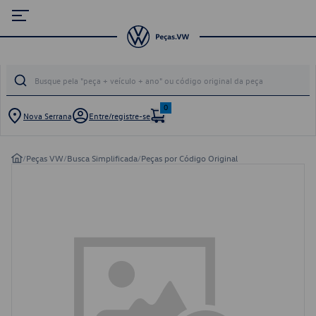
0
Nova Serrana
Entre/registre-se
/
Peças VW
/
Busca Simplificada
/
Peças por Código Original