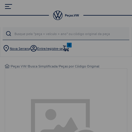
0
Nova Serrana
Entre/registre-se
/
Peças VW
/
Busca Simplificada
/
Peças por Código Original