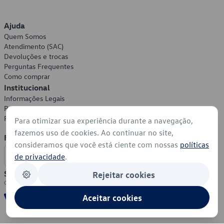
Ajuda
Quem Somos
Atendimento (SAC)
Devoluções e trocas
Perguntas Frequentes
Como comprar
Institucional
Informações Legais
Política de Privacidade
Política de Cookies
Para otimizar sua experiência durante a navegação,
fazemos uso de cookies. Ao continuar no site,
Formas de Pagamento
consideramos que você está ciente com nossas
políticas
de privacidade
.
Segurança
Rejeitar cookies
Aceitar cookies