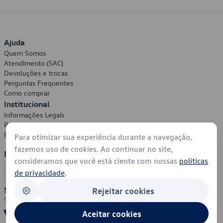
Ajuda
Quem Somos
Atendimento (SAC)
Devoluções e trocas
Perguntas Frequentes
Como comprar
Institucional
Informações Legais
Política de Privacidade
Política de Cookies
Para otimizar sua experiência durante a navegação,
fazemos uso de cookies. Ao continuar no site,
Formas de Pagamento
consideramos que você está ciente com nossas
políticas
de privacidade
.
Segurança
Rejeitar cookies
Aceitar cookies