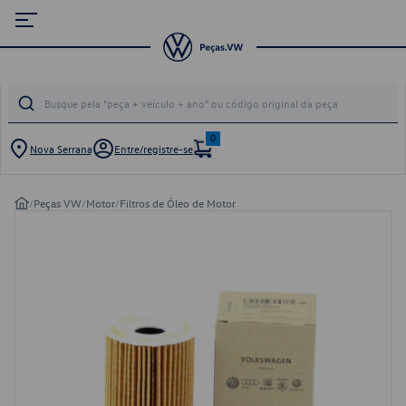
0
Nova Serrana
Entre/registre-se
/
Peças VW
/
Motor
/
Filtros de Óleo de Motor