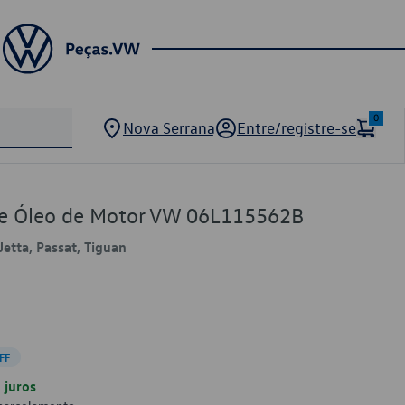
0
Nova Serrana
Entre/registre-se
 de Óleo de Motor VW 06L115562B
Jetta, Passat, Tiguan
FF
juros