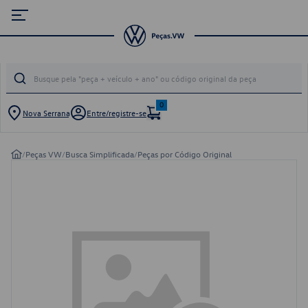
0
Nova Serrana
Entre/registre-se
/
Peças VW
/
Busca Simplificada
/
Peças por Código Original