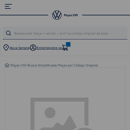
0
Nova Serrana
Entre/registre-se
/
Peças VW
/
Busca Simplificada
/
Peças por Código Original